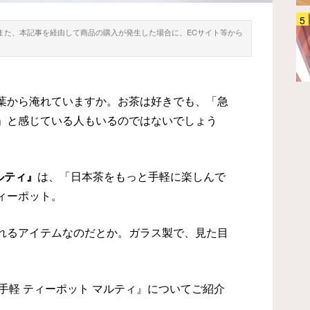
「これで洗い物が減った」「見た
。また、本記事を経由して商品の購入が発生した場合に、ECサイト等から
目もオシャレで軽くて丈夫」まな
板にもなるお皿『CHOPLATE』が
買って大正解
ホーム・キッチン
2026.08.07
葉から淹れていますか。お茶は好きでも、「急
」と感じている人もいるのではないでしょう
ルティ』
は、「日本茶をもっと手軽に楽しんで
ィーポット。
れるアイテムなのだとか。ガラス製で、見た目
。
お手軽 ティーポット マルティ』についてご紹介