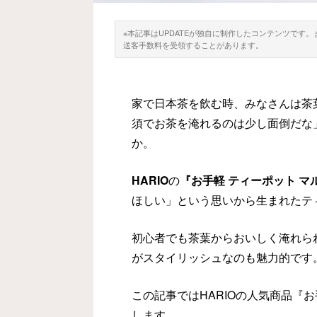
※本記事はUPDATEが独自に制作したコンテンツです
送客手数料を受領することがあります。
家で日本茶を飲む時、みなさんは茶
須でお茶を淹れるのは少し面倒だな
か。
HARIO
の
『お手軽 ティーポット マ
ほしい」という思いから生まれたテ
初心者でも茶葉からおいしく淹れら
がスタイリッシュなのも魅力的です
この記事ではHARIOの人気商品『
します。