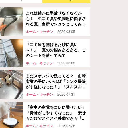
これは確かに手放せなくなるか
も！ 生ゴミ臭や虫問題に悩まさ
れる夏、台所でシュッとしてみた
ら…
ホーム・キッチン
2026.08.05
「ゴミ箱を開けるたびに臭い
～！」 夏のお悩みあるある、こ
のシートを使ってみて
ホーム・キッチン
2026.08.03
まだスポンジで洗ってる？ 山崎
実業の手にかかれば「シンク掃除
が手軽になった！」「スルスル洗
えて気持ちいい！」
ホーム・キッチン
2026.07.31
「家中の家電をコレに乗せたい」
「掃除がしやすくなった」 乗せ
るだけでスイスイ移動できる『自
立する台車』、さらに便利なの
ホーム・キッチン
2026.07.28