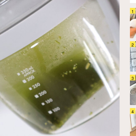
これは確かに手放せなくなるか
も！ 生ゴミ臭や虫問題に悩まさ
れる夏、台所でシュッとしてみた
ら…
ホーム・キッチン
2026.08.05
「ゴミ箱を開けるたびに臭い
～！」 夏のお悩みあるある、こ
のシートを使ってみて
ホーム・キッチン
2026.08.03
「よくあるガラスポットに見える
けど…」 ハリオのシンプルな急
須、見た目とは裏腹に芸が細かい
んです
ホーム・キッチン
2026.07.09
まだスポンジで洗ってる？ 山崎
実業の手にかかれば「シンク掃除
が手軽になった！」「スルスル洗
えて気持ちいい！」
ホーム・キッチン
2026.07.31