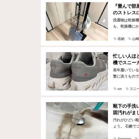
『畳んで部
のストレス
洗濯物は乾燥機
も、乾燥機にか
い時など、室内
収納
山崎
忙しい人ほ
機でスニー
長年履いている
繁に洗うもので
つけたのが、コ
on
スニ
靴下の手洗
固汚れがま
汚れがひどい靴
ょう。 石鹸で
のが面倒ではあ
Amazon