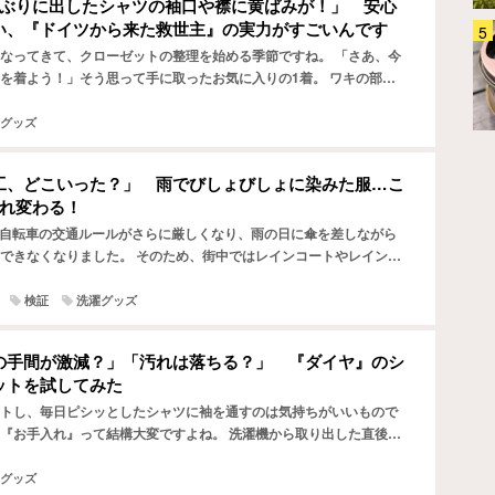
年ぶりに出したシャツの袖口や襟に黄ばみが！」 安心
い、『ドイツから来た救世主』の実力がすごいんです
「ゴミ箱を開けるたびに臭い
なってきて、クローゼットの整理を始める季節ですね。 「さあ、今
～！」 夏のお悩みあるある、こ
を着よう！」そう思って手に取ったお気に入りの1着。 ワキの部分
のシートを使ってみて
すら黄色くなっているのに気づいてショック…」なんて経験…
ホーム・キッチン
2026.08.03
グッズ
工、どこいった？」 雨でびしょびしょに染みた服…こ
まれ変わる！
から自転車の交通ルールがさらに厳しくなり、雨の日に傘を差しながら
できなくなりました。 そのため、街中ではレインコートやレインウ
走る人の姿を、これまで以上に多く見かけるように。 し…
検証
洗濯グッズ
の手間が激減？」「汚れは落ちる？」 『ダイヤ』のシ
ットを試してみた
トし、毎日ピシッとしたシャツに袖を通すのは気持ちがいいもので
『お手入れ』って結構大変ですよね。 洗濯機から取り出した直後の
ツを見ると、「アイロンがけが面倒臭いな…」と思わずため息…
グッズ