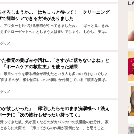
L
ろそろしまうか…」はちょっと待って！ クリーニング
家で簡単ケアできる方法がありました
、アウターを片づける季節がやってきましたね。 「ぱっと見、きれ
えずクローゼットへ」としまう人は多いでしょう。 しかし、実はそ
ンに着る時にちょっぴり後悔する原因になるかもしれません…
グッズ
いた襟元の黄ばみや汚れ…「さすがに落ちないよね」と
 『ホームケアの救世主』を使った結果
、毎日シャツを着る機会が増えたという人も多いのではないでしょ
直面するのが、襟や袖口にいつの間にか付着している『頑固な黄ばみ
題です。 普通の洗濯ではなかなか落ちない…、かといって毎…
グッズ
のが欲しかった」 帰宅したらそのまま洗濯機へ！洗え
ポーチに「次の旅行もぜったい持ってく」
帰ってきた後、気が重くなるのがカバンの中の洗濯物の仕分け。 家
とさらに大変で、「帰ってからの作業が面倒だな…」と思うことも
んでした。 そんな悩みを一気に解決してくれたのが、『ダイ…