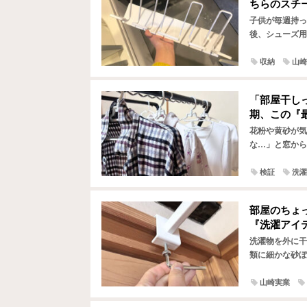
ちらのスチ
子供が毎週持っ
後、シューズ用
が面倒に感じて
収納
山崎
「部屋干し
期、この『
花粉や黄砂が気
な…」と窓から
はいえ、部屋干
検証
洗濯
部屋のちょ
『洗濯アイ
洗濯物を外に干
類に細かな砂ぼ
外干しをためら
山崎実業