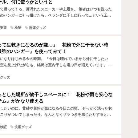
ール、何に使うかというと
て帰ってくる、薄汚れたスニーカーや上履き。 筆者はいつも洗った
のハンガーに引っ掛けたら、ベランダに干しに行って…という工程
いました。 場所を移動する際に、靴から水がポタポタ垂れて…
実業
検証
洗濯グッズ
って生乾きになるのが嫌…」 花粉で外に干せない時
最強のハンガー』を使ってみて！
になりはじめる今の時期。 「今日は晴れているから外に干したい
空を見上げながらも、結局は室内干しを選ぶ日が増えています。 と
しはなかなか乾かないのが悩みどころ。 ずっと暖房や風を送…
グッズ
っとした場所が物干しスペースに！ 花粉や雨も安心な
テム』がかなり使える
したいのに、黄砂や花粉が気になる今日この頃。 せっかく洗った衣
こりがついてしまったり、なんとなくザラつきを感じたりすると、
ってしまいますよね。 そこで注目してほしいアイテムが、『…
検証
洗濯グッズ