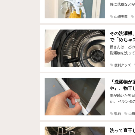
特に花粉などが
しょう。 物干
山崎実業
その洗濯機
で「めちゃ
皆さんは、どの
洗濯物を洗って
すが、それは大
便利グッズ
「洗濯物が
や』、物干
雨が続いた翌日
か。 ベランダ
せっかく晴れた
収納
山崎
洗って直干