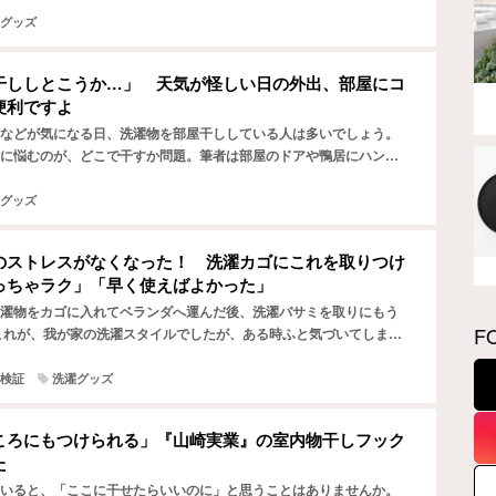
グッズ
干ししとこうか…」 天気が怪しい日の外出、部屋にコ
便利ですよ
などが気になる日、洗濯物を部屋干ししている人は多いでしょう。
に悩むのが、どこで干すか問題。筆者は部屋のドアや鴨居にハンガ
けて、なんとか干すスペースを確保しています。 ただ、同じ…
グッズ
のストレスがなくなった！ 洗濯カゴにこれを取りつけ
っちゃラク」「早く使えばよかった」
濯物をカゴに入れてベランダへ運んだ後、洗濯バサミを取りにもう
F
これが、我が家の洗濯スタイルでしたが、ある時ふと気づいてしまい
を行ったり来たりして、なんだか無駄な動きが多い…。 それ…
検証
洗濯グッズ
ころにもつけられる」『山崎実業』の室内物干しフック
た
いると、「ここに干せたらいいのに」と思うことはありませんか。