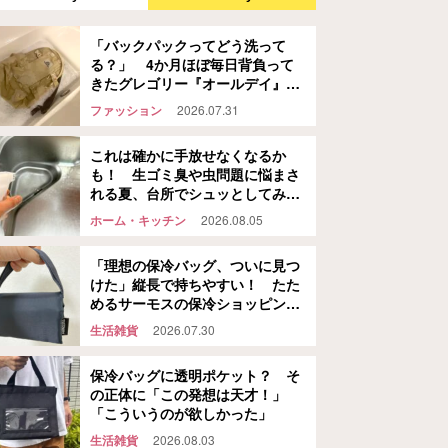
「バックパックってどう洗って
る？」 4か月ほぼ毎日背負って
きたグレゴリー『オールデイ』
を…
ファッション
2026.07.31
これは確かに手放せなくなるか
も！ 生ゴミ臭や虫問題に悩まさ
れる夏、台所でシュッとしてみた
ら…
ホーム・キッチン
2026.08.05
「理想の保冷バッグ、ついに見つ
けた」縦長で持ちやすい！ たた
めるサーモスの保冷ショッピング
バッグ
生活雑貨
2026.07.30
保冷バッグに透明ポケット？ そ
の正体に「この発想は天才！」
「こういうのが欲しかった」
生活雑貨
2026.08.03