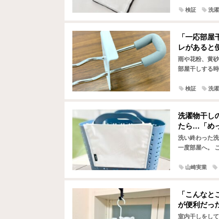
検証
洗濯
「一応部屋
レがあると
雨や花粉、黄砂
部屋干しする時
ーなどを引っ掛
検証
洗濯
洗濯物干し
たら…「め
洗い終わった洗
一度部屋へ。 
ました。 部屋
山崎実業
「こんなと
が便利だっ
室内干しをして