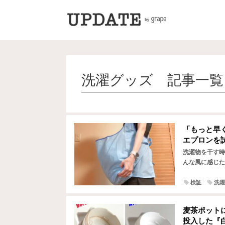
洗濯グッズ 記事一覧
「もっと早
エプロンを
洗濯物を干す時
んな風に感じた
時は、何度もか
検証
洗濯
麦茶ポット
投入した『