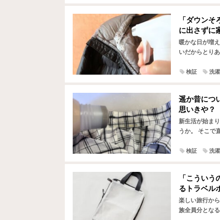
「ダウンそ
に出さずに
暖かな日が増え
いだからとりあ
れ、次のシーズ
検証
洗濯
遥か昔につ
思いきや？
新生活が始まり
うか。 そこで
や黒ずみ』の問
検証
洗濯
「こういう
るトラベル
楽しい旅行から
族全員分となる
少なくありませ