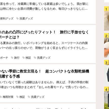
茶を作って、冷蔵庫に常備している家庭は多いでしょう。 我が家に
は特に冷たいお茶の消費が激しくなるため、毎日ひっきりなしにお
これは確かに手放せなくなるか
す。 「麦茶ポットが空いたら、チャチャッと洗って、またす…
も！ 生ゴミ臭や虫問題に悩まさ
便利グッズ
洗濯グッズ
れる夏、台所でシュッとしてみた
ら…
ホーム・キッチン
2026.08.05
スのあの凸凹にぴったりフィット！ 旅行に手放せなく
ポーチとは？
生活感丸出しの蚊取り線香がおし
ゃれに大変身！ この夏、蚊との
る夏休みの旅行。いざパッキングを始めると、スーツケースの内側
戦いはコレで制します！
バーの出っ張りのせいで、荷物がうまく収まらずにイライラした経
か。 あのデッドスペースを便利な収納スペースとして活用でき…
生活雑貨
2026.08.04
ポーチ
旅行
検証
洗濯グッズ
「バックパックってどう洗って
る？」 4か月ほぼ毎日背負って
かない季節に救世主現る！ 超コンパクトな衣類乾燥機
きたグレゴリー『オールデイ』
活躍する予感
を…
ファッション
2026.07.31
いていなくて困った経験はありませんか。 例えば、子供の学校の制
筆者はいつも何枚かまとめて『おしゃれ着モード』で洗っているので
「全てのケーブルにつけたい」
洗い替えのストックがなくなるまで溜め込んでしまい、夜慌…
HDMIの悩みを『カチッ』と解決
梅雨対策
検証
洗濯グッズ
するアイテムに「めっちゃラク」
「劣化も防げそう」
家電
2026.08.04