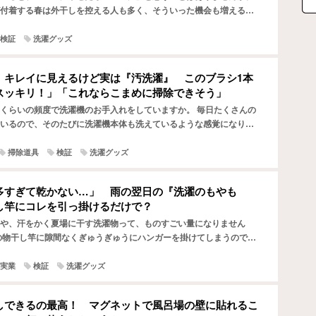
付着する春は外干しを控える人も多く、そういった機会も増えるで
しスタンドは置き場所を取るし、ハンガーを掛ける場所も意外と…
検証
洗濯グッズ
、キレイに見えるけど実は『汚洗濯』 このブラシ1本
スッキリ！」「これならこまめに掃除できそう」
くらいの頻度で洗濯機のお手入れをしていますか。 毎日たくさんの
いるので、そのたびに洗濯機本体も洗えているような感覚になりま
きな間違い。 開けて見なければ気づけない、ドアパッキンや…
掃除道具
検証
洗濯グッズ
多すぎて乾かない…」 雨の翌日の『洗濯のもやも
し竿にコレを引っ掛けるだけで？
や、汗をかく夏場に干す洗濯物って、ものすごい量になりません
の物干し竿に隙間なくぎゅうぎゅうにハンガーを掛けてしまうので、
のになかなか乾かない…なんてことも。 そんな、「物干しスペ…
実業
検証
洗濯グッズ
しできるの最高！ マグネットで風呂場の壁に貼れるこ