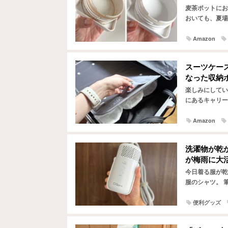
麦茶ポットにお
おいても、夏場
茶を作っていま
Amazon
スーツケー
なった収納
楽しみにしてい
にあるキャリー
験はありません
Amazon
洗濯物が乾
が梅雨に大
今日着る服が乾
服のシャツ。 
すが、うっかり
便利グッズ