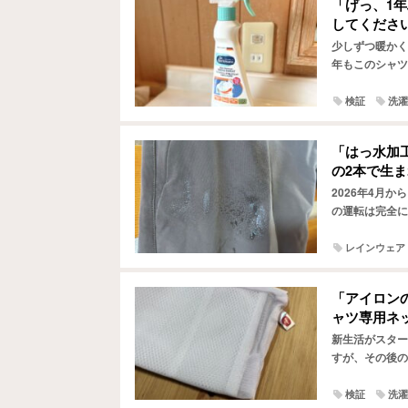
「げっ、1
してくださ
少しずつ暖かく
年もこのシャツ
を見て、「うっ
検証
洗濯
「はっ水加
の2本で生
2026年4月
の運転は完全に
ェアを着用して
レインウェア
「アイロン
ャツ専用ネ
新生活がスター
すが、その後の
シワシワなシャ
検証
洗濯