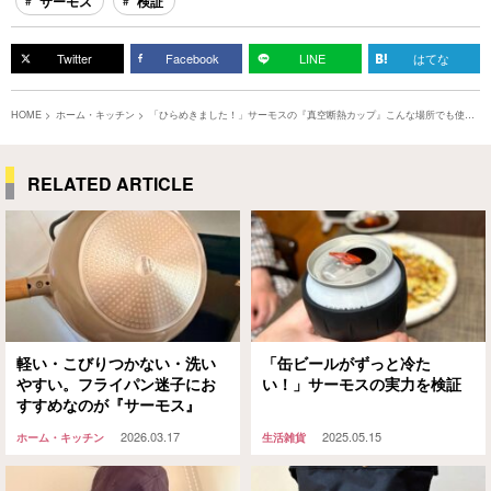
サーモス
検証
Twitter
Facebook
LINE
はてな
HOME
ホーム・キッチン
「ひらめきました！」サーモスの『真空断熱カップ』こんな場所でも使え
ちゃった
RELATED ARTICLE
軽い・こびりつかない・洗い
「缶ビールがずっと冷た
やすい。フライパン迷子にお
い！」サーモスの実力を検証
すすめなのが『サーモス』
2026.03.17
2025.05.15
ホーム・キッチン
生活雑貨