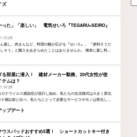
イズ
った」「楽しい」 電気せいろ『TEGARU=SEIRO』
1.10.29
ん蒸し、肉まんなど、料理の幅が広がる『せいろ』。 「便利そうだ
しそう」と購入をあきらめたことはありませんか。 簡単に蒸し料理
GARU=SEIRO』をご紹介します。 蒸し料理が簡…
ぎる部屋に潜入！ 建材メーカー勤務、20代女性が使
イテムは？
1.10.29
型コロナウイルス感染症が流行し始め、私たちの生活様式は大きく変化
ロナ禍以前と比べ、私たちにとって必要なサービスやモノは変化して
るでしょう。 当連載では、生活者一人ひとりの暮らしに…
アップデート
マウスパッドおすすめ5選！ ショートカットキー付き