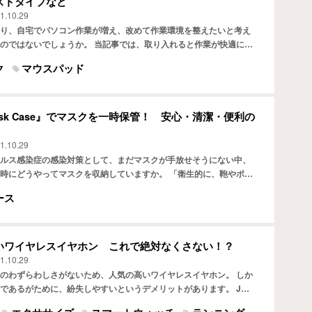
ストタイプなど
1.10.29
り、自宅でパソコン作業が増え、改めて作業環境を整えたいと考え
のではないでしょうか。 当記事では、取り入れると作業が快適にな
購入できるマウスパッドおすすめ5選をご紹介します。 マウ…
ク
マウスパッド
 Mask Case』でマスクを一時保管！ 安心・清潔・便利の
1.10.29
ルス感染症の感染対策として、まだマスクが手放せそうにない中、
時にどうやってマスクを収納していますか。 「衛生的に、鞄やポケ
おくには抵抗がある」という人もいるかもしれません。 当記…
ース
いワイヤレスイヤホン これで絶対なくさない！？
1.10.29
のわずらわしさがないため、人気の高いワイヤレスイヤホン。 しか
であるがために、紛失しやすいというデメリットがあります。 JR
よると、2020年7月～9月の3か月間で、約950個も…