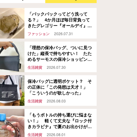
「バックパックってどう洗って
る？」 4か月ほぼ毎日背負って
きたグレゴリー『オールデイ』
を…
ファッション
2026.07.31
「理想の保冷バッグ、ついに見つ
けた」縦長で持ちやすい！ たた
めるサーモスの保冷ショッピング
バッグ
生活雑貨
2026.07.30
保冷バッグに透明ポケット？ そ
の正体に「この発想は天才！」
「こういうのが欲しかった」
生活雑貨
2026.08.03
「もうボトルの持ち運びに悩まな
い！」 軽くて丈夫な『ロック付
きカラビナ』で夏のお出かけが快
適になる
生活雑貨
2026.08.01