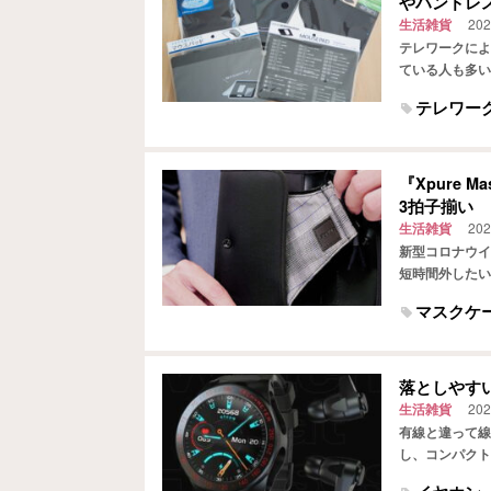
やハンドレ
生活雑貨
202
テレワークによ
ている人も多い
る、ダイソーで
テレワー
『Xpure
3拍子揃い
生活雑貨
202
新型コロナウイ
短時間外したい
ットにしまって
マスクケ
落としやす
生活雑貨
202
有線と違って線
し、コンパクト
東日本の発表に