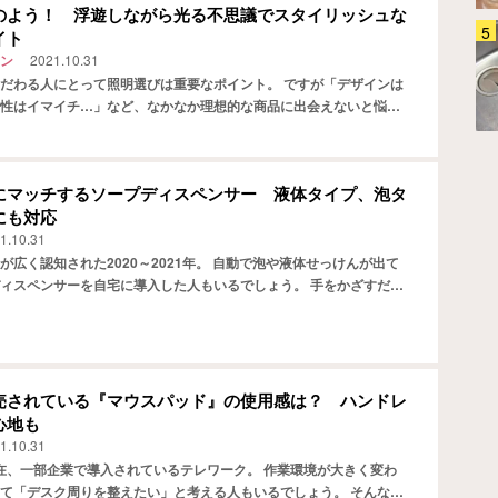
のよう！ 浮遊しながら光る不思議でスタイリッシュな
イト
「バックパックってどう洗って
ン
2021.10.31
る？」 4か月ほぼ毎日背負って
きたグレゴリー『オールデイ』
だわる人にとって照明選びは重要なポイント。 ですが「デザインは
を…
性はイマイチ…」など、なかなか理想的な商品に出会えないと悩ん
ファッション
2026.07.31
のではないでしょうか。 「見た目だけでなく機能性も追及し…
にマッチするソープディスペンサー 液体タイプ、泡タ
にも対応
1.10.31
が広く認知された2020～2021年。 自動で泡や液体せっけんが出て
ィスペンサーを自宅に導入した人もいるでしょう。 手をかざすだけ
くるソープディスペンサーは、容器のポンプをプッシ…
売されている『マウスパッド』の使用感は？ ハンドレ
心地も
1.10.31
月現在、一部企業で導入されているテレワーク。 作業環境が大きく変わ
て「デスク周りを整えたい」と考える人もいるでしょう。 そんな人