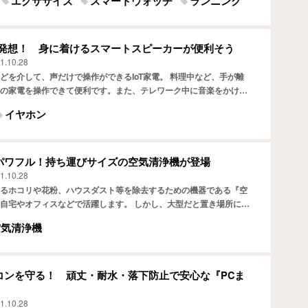
エクササイズ
スマートウォッチ
ランニング
の新発想！ 身に着けるスマートスピーカーが便利そう
1.10.28
どを介して、声だけで操作ができるIoT家電。 料理中など、手が離
の家電を操作できて便利です。また、テレワーク中に音楽をかける
ている人もいるでしょう。 株式会社シャープが『GREE…
イヤホン
パワフル！持ち運びサイズの空気清浄機が登場
1.10.28
るホコリや花粉、ハウスダスト等を除去するための機器である『空
自宅やオフィスなどで活躍します。 しかし、大型だと置き場所に困
移動が難しかったり、値段が高かったり…特に一人暮らしの場…
空気清浄機
コンを守る！ 頑丈・耐水・落下防止で安心な『PCま
1.10.28