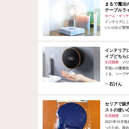
まるで魔法
テーブルラ
ホーム・キッチ
インテリアにこ
いいけれど実用
でいる人も多い
インテリア
イプどちら
生活雑貨
202
手洗いの重要性
くる、ソープデ
で石けんが出て
石けん
セリアで販
ストの使い
生活雑貨
202
2021年10
ったため、改め