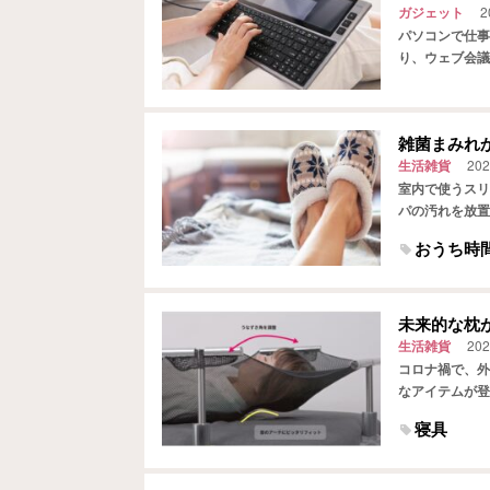
ガジェット
2
パソコンで仕事
り、ウェブ会議
れた作業スペー
雑菌まみれ
生活雑貨
202
室内で使うスリ
パの汚れを放置
が出てくるため
おうち時
未来的な枕が
生活雑貨
202
コロナ禍で、外
なアイテムが登
適に眠れる寝具
寝具