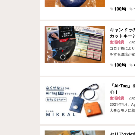
におすすめなの
100均
キャンドゥ
カットキー
生活雑貨
202
コロナ禍により
をする環境が変
そんな時におす
100均
『AirTa
心！
生活雑貨
202
2021年4月、
大事なモノに着
アイテムです。 
セリアのお