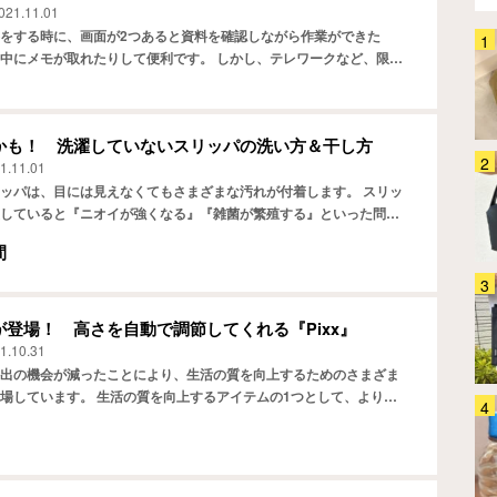
021.11.01
をする時に、画面が2つあると資料を確認しながら作業ができた
「全てのケーブルにつけたい」
中にメモが取れたりして便利です。 しかし、テレワークなど、限ら
HDMIの悩みを『カチッ』と解決
スに2台のモニターを置くことがむずかしい場合もあるでしょう…
するアイテムに「めっちゃラク」
「劣化も防げそう」
家電
2026.08.04
かも！ 洗濯していないスリッパの洗い方＆干し方
1.11.01
保冷バッグに透明ポケット？ そ
ッパは、目には見えなくてもさまざまな汚れが付着します。 スリッ
の正体に「この発想は天才！」
していると『ニオイが強くなる』『雑菌が繁殖する』といった問題
「こういうのが欲しかった」
、定期的に洗濯することが大切です。汚れが気になってきた時…
生活雑貨
2026.08.03
間
生活感丸出しの蚊取り線香がおし
ゃれに大変身！ この夏、蚊との
登場！ 高さを自動で調節してくれる『Pixx』
戦いはコレで制します！
1.10.31
生活雑貨
2026.08.04
出の機会が減ったことにより、生活の質を向上するためのさまざま
場しています。 生活の質を向上するアイテムの1つとして、より快
「理想の保冷バッグ、ついに見つ
が挙げられるでしょう。 これまでにない、未来的な形の枕を…
けた」縦長で持ちやすい！ たた
めるサーモスの保冷ショッピング
バッグ
生活雑貨
2026.07.30