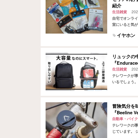
紹介
生活雑貨
202
自宅でオンライ
室にいると気が
役立つのがイヤ
イヤホン
リュックの
『Endura
生活雑貨
202
テレワークが導
いるでしょう。
も必要なため、
冒険気分を
『Beeline V
自動車・バイク
テレワークの導
じています。 
クリングも、楽