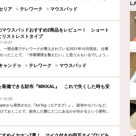
L
が、マウスを快適に動かせるマウスパッド。100円シ…
セリア
テレワーク
マウスパッド
のマウスパッドおすすめ2商品をレビュー！ ショート
とリストレストタイプ
1.10.31
、一部企業でテレワークが導入されている2021年10月現在。 仕事
わったことで、「作業環境を整えたい」と思う人もいるでしょう。
すめなのが、マウスパッドです。マウスパッドがあれば…
キャンドゥ
テレワーク
マウスパッド
g』を装備できる財布『MIKKAL』 これで失くした時も安
1.10.30
Appleから発売された『AirTag（エアタグ）』。 財布やカバンなど、
けておくことで、紛失した際にどこにあるかが分かるという便利な
モノを失くしがちで『AirTag』が欠か…
すすめイヤホン7選！ マイク付きや両耳タイプなどを