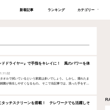
新着記事
ランキング
カテゴリー
rハンドドライヤー』で手指をキレイに！ 風のパワーを体
1.11.02
タオルで拭いているという家庭は多いでしょう。 しかし、濡れたま
雑菌が発生しやすくなるもの。 そこで当記事では、洗った手をすぐ
る便利な製品をご紹介します。 風で手指の健康と衛生を守…
R
にタッチスクリーンを搭載！ テレワークでも活躍しそ