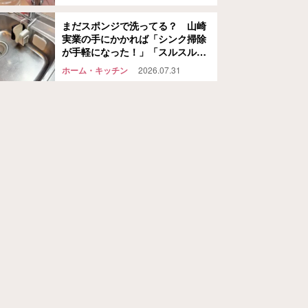
まだスポンジで洗ってる？ 山崎
実業の手にかかれば「シンク掃除
が手軽になった！」「スルスル洗
えて気持ちいい！」
ホーム・キッチン
2026.07.31