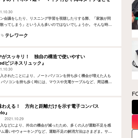
1.10.30
ン会議をしたり、リスニング学習を視聴したりする際、「家族が同
散ってしまう」という人も多いのではないでしょうか。 そんな時に
ホンです。100円ショップのセリアでも、イヤホンが購入で…
テレワーク
中がスッキリ！ 独自の構造で使いやすい
ceedビジネスリュック』
1.10.30
入されたことにより、ノートパソコンを持ち歩く機会が増えた人も
 パソコンを持ち歩く時には、マウスや充電ケーブルなど、周辺機器
かばんの中がぐちゃぐちゃになってしまうことはありませんか…
F
味わえる！ 方向と距離だけを示す電子コンパス
elo』
2021.10.29
入などにより、外出の機会が減ったため、多くの人が運動不足を感
ジム通いやウォーキングなど、運動不足の解消方法はさまざま。サイ
しく運動を続けられる手段の1つでしょう。 サイクリングを…