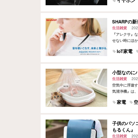
イヤホン
SHARP
生活雑貨
202
『アレクサ』な
せない時にほか
などして利用し
IoT家電
小型なのに
生活雑貨
202
空気中に浮遊す
気清浄機』は、
ったり、重くて
家電
子供のパソ
もるくん』
生活雑貨
202