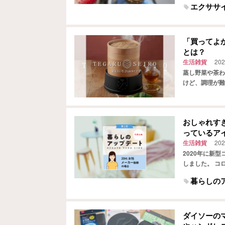
エクササ
「買ってよか
とは？
生活雑貨
202
蒸し野菜や茶わ
けど、調理が難
が楽しめる『TE
おしゃれす
っているア
生活雑貨
202
2020年に新
しました。 コ
きているといえ
暮らしの
ダイソーの