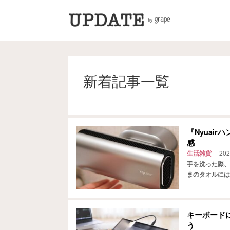
新着記事一覧
『Nyuai
感
生活雑貨
202
手を洗った際、
まのタオルには
に乾かしてくれ
キーボード
う