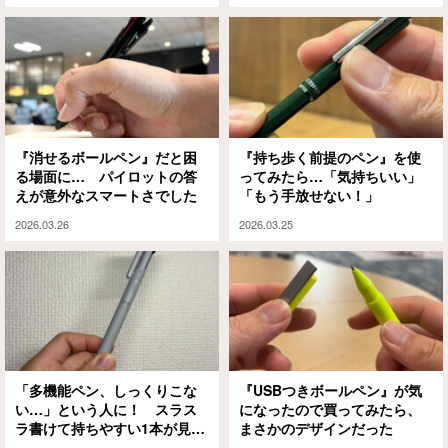
『消せるボールペン』だと困
『持ち歩く前提のペン』を使
る場面に… パイロットの答
ってみたら…「気持ちいい」
えが意外なスマートさでした
「もう手放せない！」
2026.03.26
2026.03.25
「多機能ペン、しっくりこな
『USBつきボールペン』が気
い…」という人に！ スラス
になったので買ってみたら、
ラ書けて持ちやすい1本が見つ
まさかのデザインだった
かったぞ