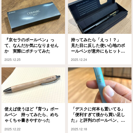
『京セラのボールペン』っ
持ってみたら「えっ！？」
て、なんだか気になりません
見た目に反した使い心地のボ
か 実際にポチッてみた
ールペンが意外にもヒットし
た話
2025.12.25
2025.12.24
使えば使うほど『育つ』ボー
「デスクに何本も置いてる」
ルペン 持ってみたら、めち
「便利すぎて後から買い足し
ゃくちゃ書きやすかった
た」と評判のボールペン、何
が違うかというと…
2025.12.22
2025.12.18