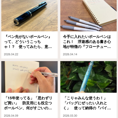
『ペン先がないボールペン』
今手に入れたいボールペンは
って、どういうこっち
これ！ 浮遊感のある書き心
ゃ！？ 使ってみたら、意外
地が特徴の『フローチュー
にも…
ン』とは？
2026.04.22
2026.04.14
「15年使ってる」「思わずリ
「こりゃみんな使うわ！」
ピ買い」 防災用にも役立つ
「バッグにぜったい入れと
ボールペン、何がすごいのか
く」 使って納得の『パイロ
と言うと…
ット』の定番ボールペンが人
2026.04.09
2026.03.30
気なワケ