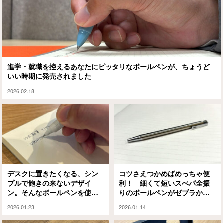
進学・就職を控えるあなたにピッタリなボールペンが、ちょうど
いい時期に発売されました
2026.02.18
デスクに置きたくなる、シン
コツさえつかめばめっちゃ便
プルで飽きの来ないデザイ
利！ 細くて短いスぺパ全振
ン。そんなボールペンを使っ
りのボールペンがゼブラから
てみた
出てるよ
2026.01.23
2026.01.14