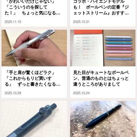
「かわいいだけじゃない」
コラボ・ハイエンドモデル
「こういうのを探して
も！ ボールペンの定番『ジ
た！」 ちょっと気になるボ
ェットストリーム』おすすめ7
ールペンが三菱鉛筆から出て
本がコレだ
2025.11.10
2025.10.31
るよ
「手と肩が驚くほどラク」
見た目がキュートなボールペ
「これからもリピ買いす
ン、普通のものとはちょっと
る」 ずっと書きたくなるボ
違うところがありまして
ールペンがコレ
2025.10.29
2025.10.24