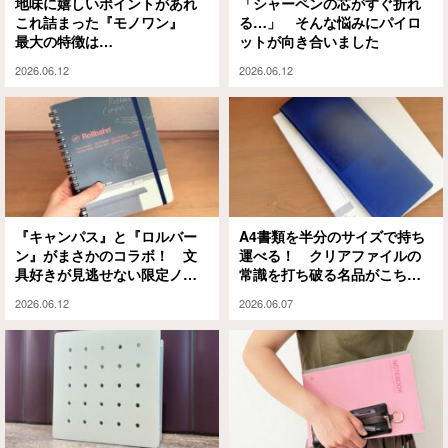
地味に嬉しいポイントがあれ
「シャーペンの芯がすぐ折れ
これ詰まった『モノワン』
る…」 そんな悩みにパイロ
最大の特徴は…
ットが向き合いました
2026.06.12
2026.06.12
『キャンパス』と『ロルバー
A4書類を半分のサイズで持ち
ン』がまさかのコラボ！ 文
運べる！ クリアファイルの
具好きが見逃せない限定ノー
常識を打ち破る名品がこちら
トをレビュー
です
2026.06.12
2026.06.07