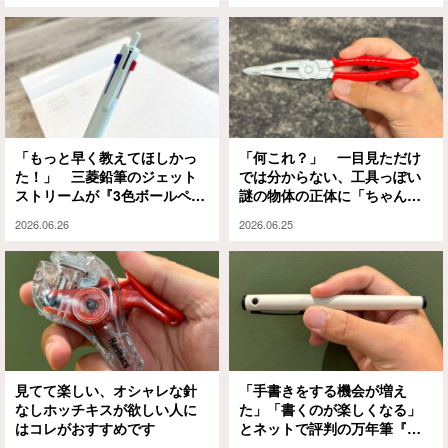
「もっと早く教えてほしかっ
「何これ？」 一目見ただけ
た！」 三菱鉛筆のジェット
では分からない、工具っぽい
ストリームが『3色ボールペン
謎の物体の正体に「ちゃんと
の黒と青、間違えがち問題』
使えるじゃん！」
2026.06.26
2026.06.25
を解決！
見てて楽しい、オシャレな針
「手書きをする機会が増え
なしホッチキスが欲しい人に
た」「書くのが楽しくなる」
はコレがおすすめです
とネットで評判の万年筆『ラ
イティブ』を使ってみたら…