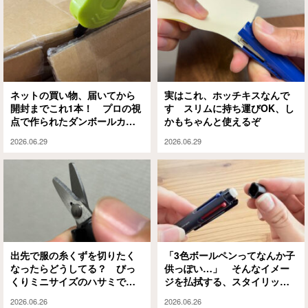
ネットの買い物、届いてから
実はこれ、ホッチキスなんで
開封までこれ1本！ プロの視
す スリムに持ち運びOK、し
点で作られたダンボールカッ
かもちゃんと使えるぞ
ターがいいぞ
2026.06.29
2026.06.29
出先で服の糸くずを切りたく
「3色ボールペンってなんか子
なったらどうしてる？ びっ
供っぽい…」 そんなイメー
くりミニサイズのハサミでサ
ジを払拭する、スタイリッシ
クッと解決
ュな1本がこちら
2026.06.26
2026.06.26