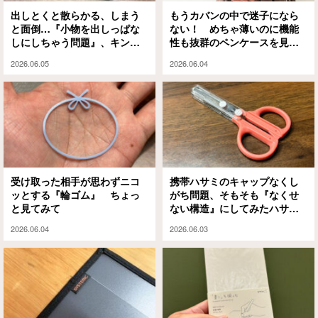
出しとくと散らかる、しまう
もうカバンの中で迷子になら
と面倒…『小物を出しっぱな
ない！ めちゃ薄いのに機能
しにしちゃう問題』、キング
性も抜群のペンケースを見つ
ジムの答えがこれだ
けた
2026.06.05
2026.06.04
受け取った相手が思わずニコ
携帯ハサミのキャップなくし
ッとする『輪ゴム』 ちょっ
がち問題、そもそも『なくせ
と見てみて
ない構造』にしてみたハサミ
がこれ
2026.06.04
2026.06.03