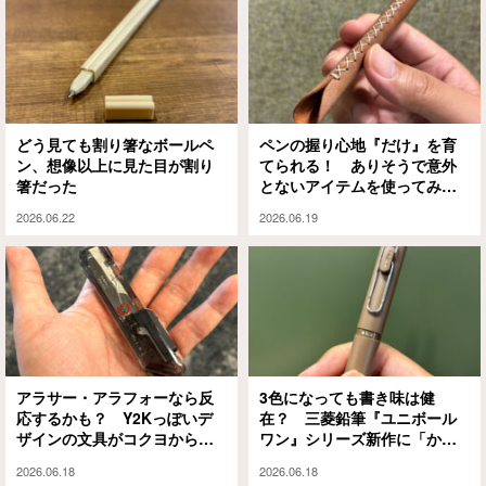
どう見ても割り箸なボールペ
ペンの握り心地『だけ』を育
ン、想像以上に見た目が割り
てられる！ ありそうで意外
箸だった
とないアイテムを使ってみた
ら、予想外の感触にビックリ
2026.06.22
2026.06.19
アラサー・アラフォーなら反
3色になっても書き味は健
応するかも？ Y2Kっぽいデ
在？ 三菱鉛筆『ユニボール
ザインの文具がコクヨから出
ワン』シリーズ新作に「かわ
ました
いい」「いい感じ」
2026.06.18
2026.06.18