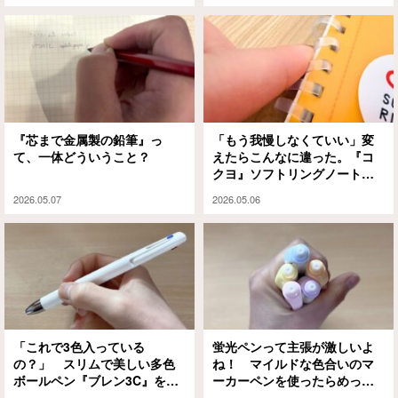
『芯まで金属製の鉛筆』っ
「もう我慢しなくていい」変
て、一体どういうこと？
えたらこんなに違った。『コ
クヨ』ソフトリングノートの
実力
2026.05.07
2026.05.06
「これで3色入っている
蛍光ペンって主張が激しいよ
の？」 スリムで美しい多色
ね！ マイルドな色合いのマ
ボールペン『ブレン3C』を試
ーカーペンを使ったらめっち
してみた
ゃ見やすくなった