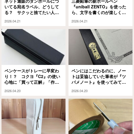
ネット通販のダンボールにつ
三菱鉛筆の新ボールペン
いてる宛名ラベル、どうして
『uniball ZENTO』を使った
る？ サクッと捨てたい人は
ら、文字を書くのが楽しくな
コレ使ってみて
った
2026.04.21
2026.04.21
ペンケースがトレーに早変わ
ペンにはこだわるのに、ノー
り！？ コクヨ『C2』の使い
トは妥協していた筆者が『ツ
心地に「買って正解」「作業
バメノート』を使ってみてわ
はかどる」
かったこと
2026.04.20
2026.04.20