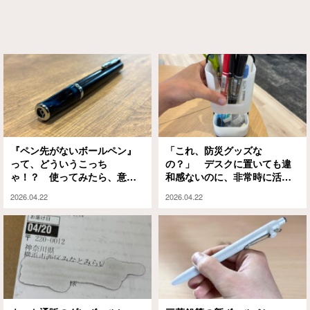
『ペン先がないボールペン』
「これ、防災グッズな
って、どういうこっち
の？」 デスクに置いても違
ゃ！？ 使ってみたら、意外
和感ないのに、非常時に活躍
にも…
するアレなんです
2026.04.22
2026.04.22