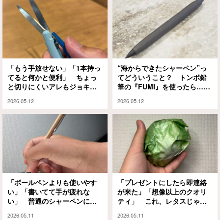
「もう手放せない」「1本持っ
“海からできたシャーペン”っ
てると何かと便利」 ちょっ
てどういうこと？ トンボ鉛
と切りにくいアレもジョキジ
筆の『FUMI』を使ったら…
ョキいける携帯用ハサミがこ
「勉強も日記も捗る」「持つ
2026.05.12
2026.05.12
れだ
だけで気持ちが整うかも」
「ボールペンよりも使いやす
「プレゼントにしたら即連絡
い」「書いてて手が疲れな
が来た」「想像以上のクオリ
い」 普通のシャーペンに飽
ティ」 これ、レタスじゃな
きてきたらコレ
いんです
2026.05.11
2026.05.11