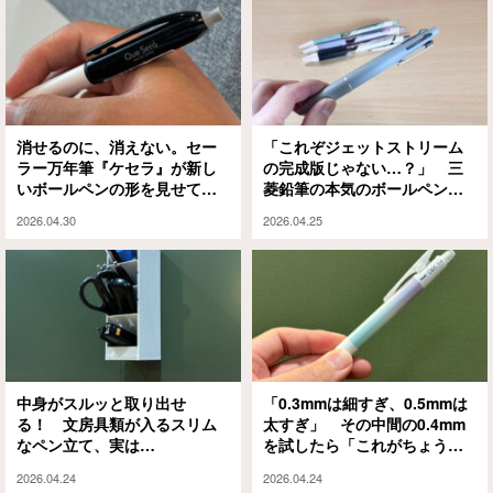
消せるのに、消えない。セー
「これぞジェットストリーム
ラー万年筆『ケセラ』が新し
の完成版じゃない…？」 三
いボールペンの形を見せてき
菱鉛筆の本気のボールペンが
た
こちら！
2026.04.30
2026.04.25
中身がスルッと取り出せ
「0.3mmは細すぎ、0.5mmは
る！ 文房具類が入るスリム
太すぎ」 その中間の0.4mm
なペン立て、実は…
を試したら「これがちょうど
よかった」
2026.04.24
2026.04.24