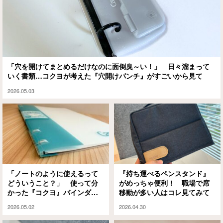
「穴を開けてまとめるだけなのに面倒臭～い！」 日々溜まって
いく書類…コクヨが考えた『穴開けパンチ』がすごいから見て
2026.05.03
「ノートのように使えるって
『持ち運べるペンスタンド』
どういうこと？」 使って分
がめっちゃ便利！ 職場で席
かった『コクヨ』バインダー
移動が多い人はコレ見てみて
のすごさ
2026.05.02
2026.04.30