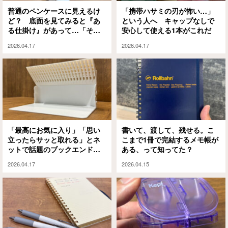
普通のペンケースに見えるけ
「携帯ハサミの刃が怖い…」
ど？ 底面を見てみると『あ
という人へ キャップなしで
る仕掛け』があって…「その
安心して使える1本がこれだ
発想は新しい！」「確かにス
2026.04.17
2026.04.17
トレスだった」
「最高にお気に入り」「思い
書いて、渡して、残せる。こ
立ったらサッと取れる」とネ
こまで1冊で完結するメモ帳が
ットで話題のブックエンド、
ある、って知ってた？
この仕組みに注目
2026.04.17
2026.04.15