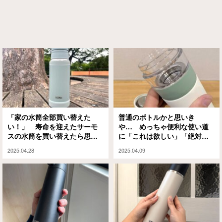
「家の水筒全部買い替えた
普通のボトルかと思いき
い！」 寿命を迎えたサーモ
や… めっちゃ便利な使い道
スの水筒を買い替えたら思っ
に「これは欲しい」「絶対買
た以上に進化していた！
うわ」
2025.04.28
2025.04.09