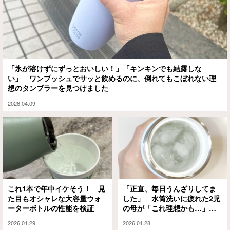
「氷が溶けずにずっとおいしい！」「キンキンでも結露しな
い」 ワンプッシュでサッと飲めるのに、倒れてもこぼれない理
想のタンブラーを見つけました
2026.04.09
これ1本で年中イケそう！ 見
「正直、毎日うんざりしてま
た目もオシャレな大容量ウォ
した」 水筒洗いに疲れた2児
ーターボトルの性能を検証
の母が「これ理想かも…」と
思った理由
2026.01.29
2026.01.28