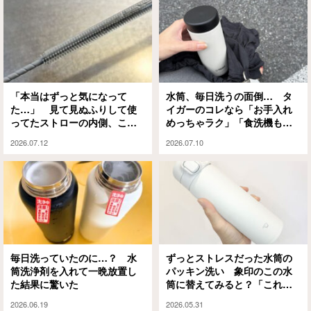
「本当はずっと気になって
水筒、毎日洗うの面倒… タ
た…」 見て見ぬふりして使
イガーのコレなら「お手入れ
ってたストローの内側、この
めっちゃラク」「食洗機も対
極細ブラシですっきり！
応してるの？」
2026.07.12
2026.07.10
毎日洗っていたのに…？ 水
ずっとストレスだった水筒の
筒洗浄剤を入れて一晩放置し
パッキン洗い 象印のこの水
た結果に驚いた
筒に替えてみると？「これは
ラク」「家族全員これにした
2026.06.19
2026.05.31
い」