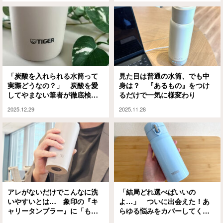
「炭酸を入れられる水筒って
見た目は普通の水筒、でも中
実際どうなの？」 炭酸を愛
身は？ 『あるもの』をつけ
してやまない筆者が徹底検証
るだけで一気に様変わり
してみた！
2025.12.29
2025.11.28
アレがないだけでこんなに洗
「結局どれ選べばいいの
いやすいとは… 象印の『キ
よ…」 ついに出会えた！あ
ャリータンブラー』に「もっ
らゆる悩みをカバーしてくれ
と早く買えばよかった！」
た水筒はやっぱり『サーモ