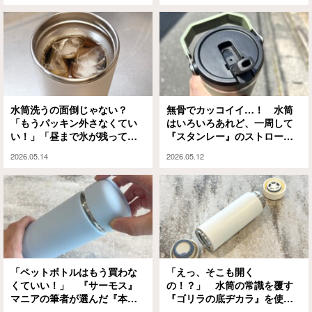
水筒洗うの面倒じゃない？
無骨でカッコイイ…！ 水筒
「もうパッキン外さなくてい
はいろいろあれど、一周して
い！」「昼まで氷が残って
『スタンレー』のストローつ
る！」と評判なのがコレ
きボトルに決めました
2026.05.14
2026.05.12
「ペットボトルはもう買わな
「えっ、そこも開く
くていい！」 『サーモス』
の！？」 水筒の常識を覆す
マニアの筆者が選んだ『本当
『ゴリラの底ヂカラ』を使っ
に使いやすい水筒』4選
てみたら、驚きの連続だった