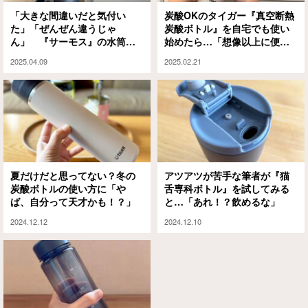
「大きな間違いだと気付い
炭酸OKのタイガー『真空断熱
た」「ぜんぜん違うじゃ
炭酸ボトル』を自宅でも使い
ん」 『サーモス』の水筒に
始めたら…「想像以上に便
してみたら？
利！」「めっちゃ快適」
2025.04.09
2025.02.21
夏だけだと思ってない？冬の
アツアツが苦手な筆者が『猫
炭酸ボトルの使い方に「や
舌専科ボトル』を試してみる
ば、自分って天才かも！？」
と…「あれ！？飲めるな」
2024.12.12
2024.12.10