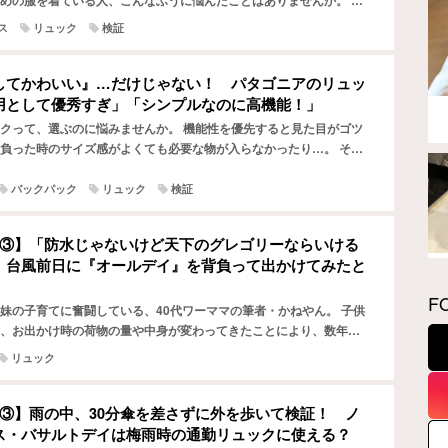
めの服を着ている人、こんなふうに悩んだことはありませんか。 で
ブランドのリュックは収納力があったり、背負い心地がよか…
ス
リュック
検証
してかわいい』…だけじゃない！ パタゴニアのリュッ
用として優秀すぎ」「シンプルなのに高機能！」
クって、選ぶのに悩みませんか。 機能性を優先すると見た目がゴツ
負った時のサイズ感がよくても必要な物が入らなかったり…。 そし
は、「休日のお出かけにも使える物がいいな」なんてことも…
バックパック
リュック
検証
証③】「防水じゃないけど天下のグレゴリーならいける
 台風前日に『オールデイ』を背負って出かけてみたと
F
妹の子育てに奮闘している、40代ワーママの筆者・かねやん。 子供
、お出かけ時の荷物の量や中身が変わってきたことにより、数年ぶ
ュックを買い替えました。 Amazonで『グレゴリーオ…
リュック
証③】雨の中、30分傘を差さずに外を歩いて検証！ ノ
ス・バサルトデイは梅雨時の通勤リュックに使える？