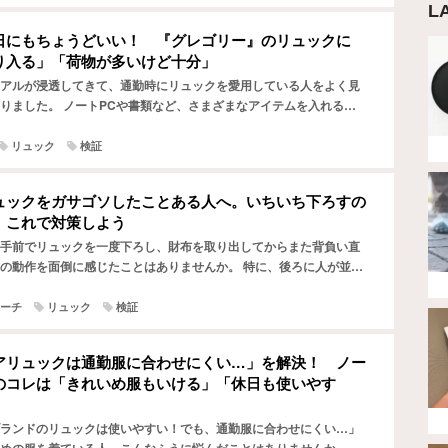
L
日にもちょうどいい！ 『グレゴリー』のリュックに
り入る」「荷物が多いけど十分」
アルが浸透してきて、通勤時にリュックを愛用している人をよく見
りました。 ノートPCや書類など、さまざまなアイテムを入れるた
リュックを背負っている人も多いでしょう。 筆者も「大は小…
リュック
検証
ュックをガサゴソしたことある人へ。いちいち下ろすの
、これで対策しよう
手前でリュックを一度下ろし、財布を取り出してからまた背負い直
の動作を面倒に感じたことはありませんか。 特に、後ろに人が並ん
この一手間が気まずく思えることも…。 かといって、財布を…
ーチ
リュック
検証
アリュックは通勤服に合わせにくい…」を解決！ ノー
のコレは「きれいめ服もいける」「休日も使いやす
ランドのリュックは使いやすい！でも、通勤服に合わせにくい…」