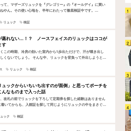
って、マザーズリュックを『グレゴリー』の『オールデイ』に買い
ねやん。その使い心地を、半年にわたって徹底検証中です。
生活感丸出しの蚊取り線香がおし
『グレゴリー オールデイ サンドベージュ』を見る 楽天市場で『…
ゃれに大変身！ この夏、蚊との
リュック
検証
戦いはコレで制します！
生活雑貨
2026.08.04
が蒸れない…！？ ノースフェイスのリュックはココが
ます
保冷バッグに透明ポケット？ そ
の正体に「この発想は天才！」
くこの時期、冷房の効いた室内から1歩出ただけで、汗が噴き出し
「こういうのが欲しかった」
しくないでしょう。 そんな中、リュックを背負って外出しようとす
がこもって余計に汗をかいてしまう…なんてことも。 ただ、…
生活雑貨
2026.08.03
ス
リュック
検証
「ゴミ箱を開けるたびに臭い
～！」 夏のお悩みあるある、こ
リュックからいちいち出すのが面倒」と思ってポーチを
のシートを使ってみて
こんなものまで入った話
ホーム・キッチン
2026.08.03
、改札の前でリュックを下ろして定期券を探した経験はありません
に着いてからも、入館証を探して同じようにリュックの中をまさぐる
これは確かに手放せなくなるか
。 そんな小物を取り出す際のストレスを解消したい人にオス…
も！ 生ゴミ臭や虫問題に悩まさ
ュック
検証
れる夏、台所でシュッとしてみた
ら…
ホーム・キッチン
2026.08.05