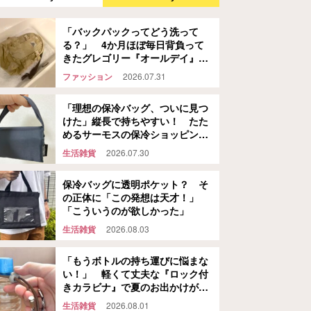
「バックパックってどう洗って
る？」 4か月ほぼ毎日背負って
きたグレゴリー『オールデイ』
を…
ファッション
2026.07.31
「理想の保冷バッグ、ついに見つ
けた」縦長で持ちやすい！ たた
めるサーモスの保冷ショッピング
バッグ
生活雑貨
2026.07.30
保冷バッグに透明ポケット？ そ
の正体に「この発想は天才！」
「こういうのが欲しかった」
生活雑貨
2026.08.03
「もうボトルの持ち運びに悩まな
い！」 軽くて丈夫な『ロック付
きカラビナ』で夏のお出かけが快
適になる
生活雑貨
2026.08.01