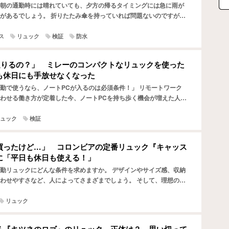
朝の通勤時には晴れていても、夕方の帰るタイミングには急に雨が
があるでしょう。 折りたたみ傘を持っていれば問題ないのですが
さそう」と判断した日に限って、帰りにパラパラと降ってくる……
ス
リュック
検証
防水
て足りるの？」 ミレーのコンパクトなリュックを使った
も休日にも手放せなくなった
勤で使うなら、ノートPCが入るのは必須条件！」 リモートワーク
わせる働き方が定着した今、ノートPCを持ち歩く機会が増えた人も
でしょうか。 ただ、ノートPCを安心して収納できるリュ…
ュック
検証
買ったけど…」 コロンビアの定番リュック『キャッス
に「平日も休日も使える！」
勤リュックにどんな条件を求めますか。 デザインやサイズ感、収納
わせやすさなど、人によってさまざまでしょう。 そして、理想の条
なりの値段がして、「どうせなら休日や旅行でも使える物が…
リュック