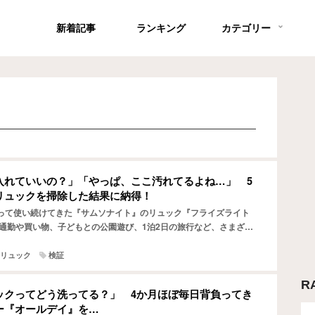
新着記事
ランキング
カテゴリー
入れていいの？」「やっぱ、ここ汚れてるよね…」 5
リュックを掃除した結果に納得！
って使い続けてきた『サムソナイト』のリュック『フライズライト
で通勤や買い物、子どもとの公園遊び、1泊2日の旅行など、さまざま
心地や収納力、耐久性などを検証してきました。 かなり使…
リュック
検証
R
ックってどう洗ってる？」 4か月ほぼ毎日背負ってき
ー『オールデイ』を…