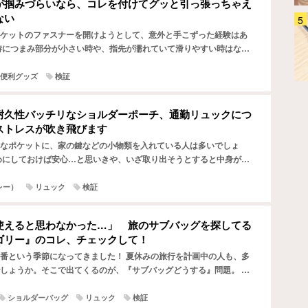
が掴みづらいなら、コレを付けてグッと引っ張っちゃえ
ない
「全てのケーブルにつけたい」
ケットのファスナーを開けようとして、意外と手こずった経験はあ
HDMIの悩みを『カチッ』と解決
特につまみ部分が小さい時や、指先が濡れていて滑りやすい時はなか
するアイテムに「めっちゃラク」
大変ですよね…。 そんなファスナーにまつわる困り事を解消…
「劣化も防げそう」
家電
2026.08.04
便利グッズ
検証
耐久性バッチリなショルダーポーチ、通勤リュックにつ
ストレスが吹き飛びます
なポケットに、家の鍵などの小物類を入れている人は多いでしょ
めにしておけば安心…と思いきや、いざ取り出そうとすると中身がゴ
り出しづらくなってしまうことはありませんか。 小物類の収納…
ミレー）
リュック
検証
使えると思わなかった…」 旅のサブバッグを探してる
ゴリー』のコレ、チェックして！
番という季節になってきました！ 夏休みの旅行を計画中の人も、多
しょうか。そこで出てくるのが、『サブバッグどうする』問題。 身
すさ、容量、防犯性などなど…。理想の条件を挙げるとキリ…
ショルダーバッグ
リュック
検証