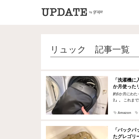
リュック 記事一覧
「洗濯機に
か月使った
約5か月にわた
2』。 これま
なシーンで使い
Amazon
「バックパ
たグレゴリ