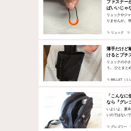
ファスナー
ばいいじゃ
リュックやジャ
りませんか。 
なかつかめず、
リュック
薄手だけど
けるとプチ
リュックの小さ
う。 ひとまと
チャついて、取
MILLET（
「こんなに
なら『グレ
いよいよ、夏本
いのではないで
軽さ、合わせや
グレゴリー