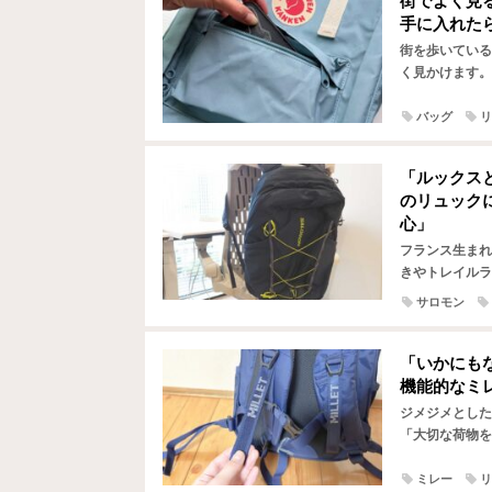
街でよく見
手に入れた
街を歩いている
く見かけます。
グセラーアイテ
バッグ
リ
「ルックス
のリュック
心」
フランス生まれ
きやトレイルラ
シーンでも存在
サロモン
「いかにも
機能的なミレ
ジメジメとした
「大切な荷物を
合わせにくい」
ミレー
リ