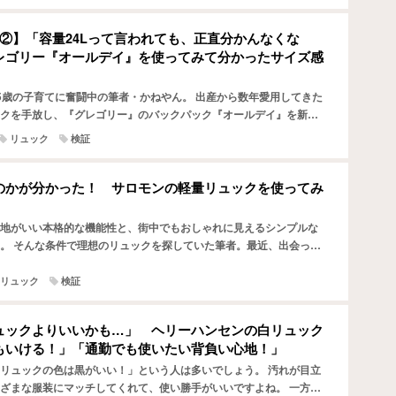
証②】「容量24Lって言われても、正直分かんなくな
レゴリー『オールデイ』を使ってみて分かったサイズ感
5歳の子育てに奮闘中の筆者・かねやん。 出産から数年愛用してきた
クを手放し、『グレゴリー』のバックパック『オールデイ』を新た
え入れました。 筆者は『オールデイ』の使い心地を半年に…
リュック
検証
のかが分かった！ サロモンの軽量リュックを使ってみ
地がいい本格的な機能性と、街中でもおしゃれに見えるシンプルな
。 そんな条件で理想のリュックを探していた筆者。最近、出会った
ンスポーツブランド『サロモン（SALOMON）』の『TR…
リュック
検証
ュックよりいいかも…」 ヘリーハンセンの白リュック
もいける！」「通勤でも使いたい背負い心地！」
リュックの色は黒がいい！」という人は多いでしょう。 汚れが目立
ざまな服装にマッチしてくれて、使い勝手がいいですよね。 一方、