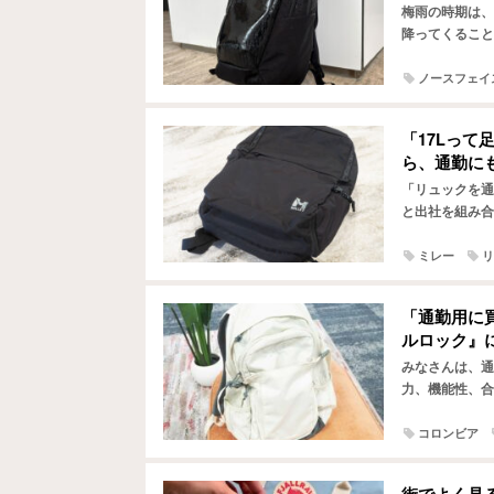
梅雨の時期は、
降ってくること
「今日は降らな
ノースフェイ
「17Lっ
ら、通勤に
「リュックを通
と出社を組み合
多いのではない
ミレー
リ
「通勤用に
ルロック』
みなさんは、通
力、機能性、合
件が揃うとそれ
コロンビア