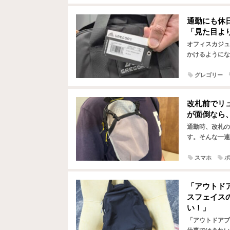
通勤にも休
「見た目よ
オフィスカジュ
かけるようにな
めに、大きめの
グレゴリー
改札前でリ
が面倒なら
通勤時、改札の
す。そんな一連
でいる時ほど、
スマホ
ポ
「アウトド
スフェイス
い！」
「アウトドアブ