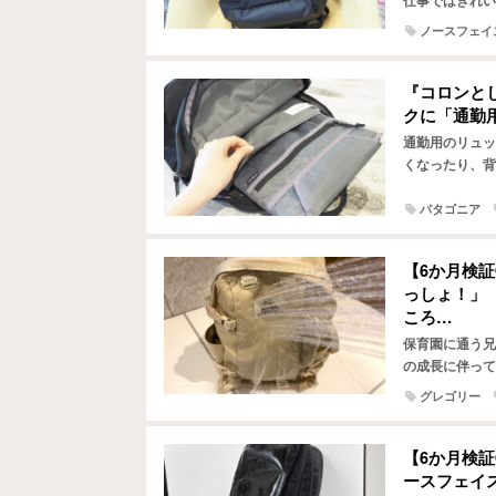
仕事ではきれい
も、アウトドア
ノースフェイ
『コロンと
クに「通勤
通勤用のリュッ
くなったり、背
て欲張りな筆者
パタゴニア
【6か月検
っしょ！」
ころ…
保育園に通う兄
の成長に伴って
りにマザーズリ
グレゴリー
【6か月検
ースフェイ