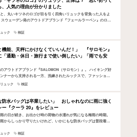
る『キツネのロゴ』のリュック、正体は？ 思い切って
ら、人気の理由が分かりました
と、丸いキツネのロゴが目を引く四角いリュックを背負った人をよ
 スウェーデン発のアウトドアブランド『フェールラーベン』のロン
ム、『カンケン』です。 Amazonで見る 楽天市場で見…
ュック
検証
と機能、天秤にかけなくていいんだ！」 『サロモン』
に「通勤・休日・旅行まで使い倒したい」「雨でも安
のアウトドアブランド『SALOMON（サロモン）』。 ハイキング好
ンナーから支持される一方、洗練されたルックスで、ファッション
感を放っています。 筆者が最近、かっこいいルックスに…
リュック
検証
な防水バッグは卒業したい」 おしゃれなのに雨に強く
ー『クーラ 20』をレビュー
雨の日が続き、お出かけ時の荷物の水濡れが気になる梅雨の時期。
雨からしっかり守りたいけれど、いかにもな防水バッグは普段着に
とお悩みの人も多いのではないでしょうか。 そんな雨の多い…
ュック
検証