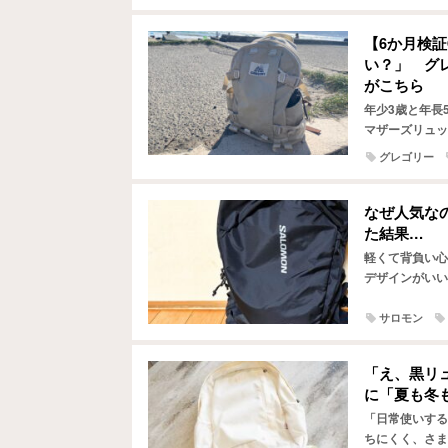
【6か月検
い？」 グ
がこちら
年少3歳と年長
マザーズリュッ
な相棒として迎
グレゴリー
なぜ人気な
た結果…
軽くて背負い心
デザインがいい
のが、マウンテ
サロモン
「え、黒リ
に「夏も冬
「日常使いする
ちにくく、さま