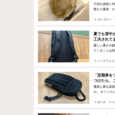
子供の成長に伴
替えた筆者・か
Amazonで
グレゴリー
夏でも背中
工夫されて
厳しい暑さが続
てくることは珍
ると、背中に熱
ノースフェイ
「定期券を
つけたら、
電車に乗る直前
か。 オフィス
ことになりがち
ポーチ
リ