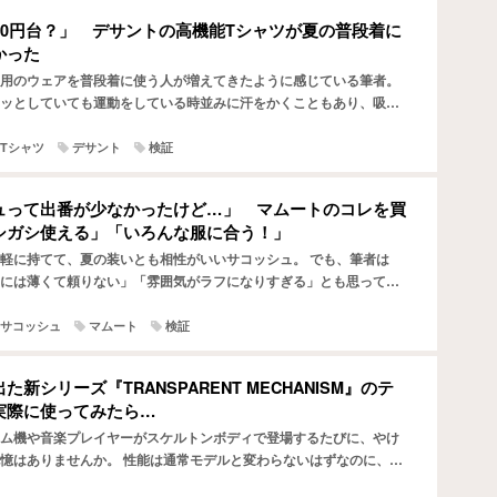
00円台？」 デサントの高機能Tシャツが夏の普段着に
かった
用のウェアを普段着に使う人が増えてきたように感じている筆者。
ッとしていても運動をしている時並みに汗をかくこともあり、吸汗
れた機能性の高いスポーツ用のウェアは確かにうってつけに感…
Tシャツ
デサント
検証
ュって出番が少なかったけど…」 マムートのコレを買
シガシ使える」「いろんな服に合う！」
軽に持てて、夏の装いとも相性がいいサコッシュ。 でも、筆者は
には薄くて頼りない」「雰囲気がラフになりすぎる」とも思ってい
かく買ったのに、年に3～4回しか使わないなんてことも…。 …
サコッシュ
マムート
検証
新シリーズ『TRANSPARENT MECHANISM』のテ
実際に使ってみたら…
ム機や音楽プレイヤーがスケルトンボディで登場するたびに、やけ
憶はありませんか。 性能は通常モデルと変わらないはずなのに、な
てつい欲しくなってしまう。そんなふうに感じていた人もいる…