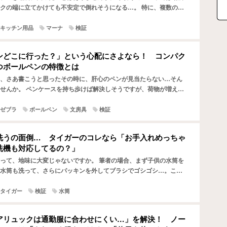
クの端に立てかけても不安定で倒れそうになる…。 特に、複数の水
どの細かい部品を乾かすとなると、キッチンの上がごちゃつ…
キッチン用品
マーナ
検証
ンどこに行った？」という心配にさよなら！ コンパク
つボールペンの特徴とは
、さあ書こうと思ったその時に、肝心のペンが見当たらない…そん
せんか。 ペンケースを持ち歩けば解決しそうですが、荷物が増える
といって何も持たずに出かけると、せっかくひらめいても書き…
ゼブラ
ボールペン
文房具
検証
洗うの面倒… タイガーのコレなら「お手入れめっちゃ
洗機も対応してるの？」
って、地味に大変じゃないですか。 筆者の場合、まず子供の水筒を
水筒も洗って、さらにパッキンを外してブラシでゴシゴシ…。これ
、だんだんストレスになってきます。 そんな悩みに寄り添っ…
タイガー
検証
水筒
アリュックは通勤服に合わせにくい…」を解決！ ノー