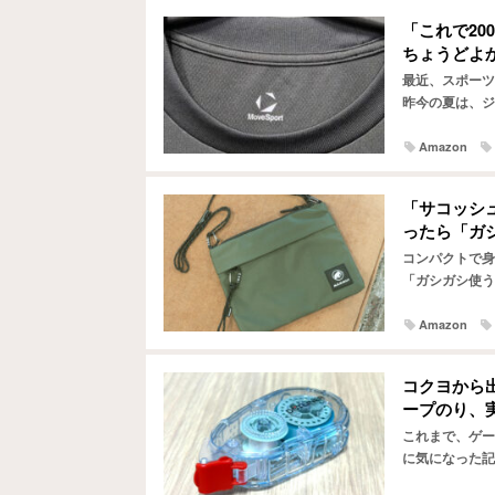
「これで20
ちょうどよ
最近、スポーツ
昨今の夏は、ジ
速乾性などに優
Amazon
「サコッシ
ったら「ガ
コンパクトで身
「ガシガシ使う
ました。 せっ
Amazon
コクヨから出た
ープのり、
これまで、ゲー
に気になった記
ぜか特別に見え