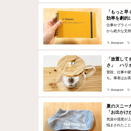
「もっと早
効率を劇的
仕事やプライベ
から絶大な支持
『Rollba
り…
Amazon
「放置して
さ」 ハリ
普段、仕事や家
ち。筆者はお茶
た。 ですが最
Amazon
夏のスニー
「お出かけ
気温や湿度が上
悩まされたこと
ョンを下げてし