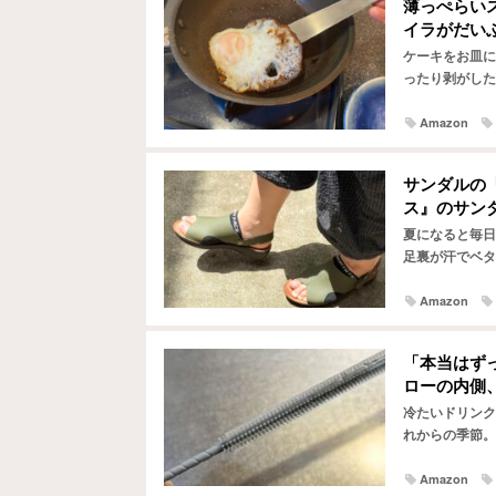
薄っぺらい
イラがだい
ケーキをお皿に
ったり剥がした
プのものなど、
Amazon
サンダルの
ス』のサン
夏になると毎日
足裏が汗でベタ
ともあります。
Amazon
「本当はず
ローの内側
冷たいドリンク
れからの季節。
ちゃんと洗えて
Amazon