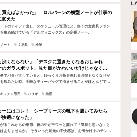
L
く買えばよかった」 ロルバーンの横型ノートが仕事の
に変えた
ートのアイデア出し、スケジュール管理にと、多くの文房具ファン
を集め続けている『デルフォニックス』の定番ノート
hn（ロルバーン）』。 筆者も『ロルバーン』のノートを長年愛用してお
ノート
文房具
検証
も渋くならない」「デスクに置きたくなるおしゃれ
オのガラスポット、見た目がかわいいだけじゃなく…
事でバタバタしていると、ゆっくりお茶を淹れる時間もなくなりが
を飲みたい時、手軽なティーバッグで済ませることがほとんどでし
近、「忙しい仕事の合間だからこそ、ちゃんと茶葉から淹れたお…
キッチン用品
ハリオ
検証
カーにはコレ！ シーブリーズの靴下を履いてみたら
が快適になった」
がるこれからの季節、靴の中がモワッと蒸れて「気持ち悪いな」と
はありませんか。 そういった足元の不快感は、お出かけ中のテンシ
まう原因になりがちです。 そんな時に見つけたのが、『SE…