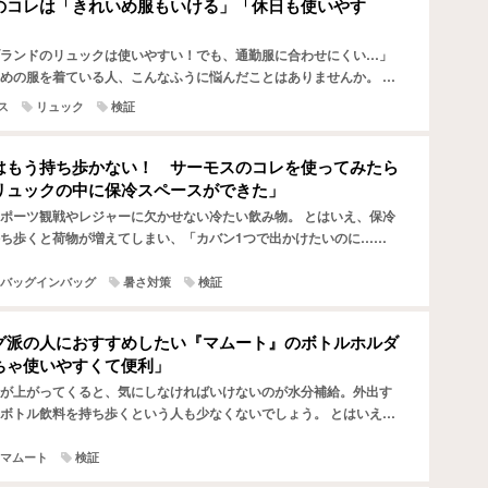
のコレは「きれいめ服もいける」「休日も使いやす
ランドのリュックは使いやすい！でも、通勤服に合わせにくい…」
めの服を着ている人、こんなふうに悩んだことはありませんか。 で
ブランドのリュックは収納力があったり、背負い心地がよか…
ス
リュック
検証
はもう持ち歩かない！ サーモスのコレを使ってみたら
リュックの中に保冷スペースができた」
ポーツ観戦やレジャーに欠かせない冷たい飲み物。 とはいえ、保冷
ち歩くと荷物が増えてしまい、「カバン1つで出かけたいのに…」
ありませんか。 筆者も子供のスポーツ観戦へ行く機会が多く…
バッグインバッグ
暑さ対策
検証
グ派の人におすすめしたい『マムート』のボトルホルダ
ちゃ使いやすくて便利」
が上がってくると、気にしなければいけないのが水分補給。外出す
ボトル飲料を持ち歩くという人も少なくないでしょう。 とはいえ、
と財布やスマホを入れたらペットボトルが入らないという事態…
マムート
検証