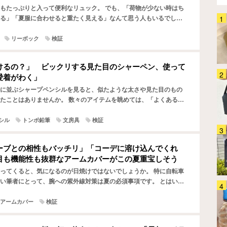
もたっぷりと入って便利なリュック。 でも、「荷物が少ない時はち
る」「夏服に合わせると重たく見える」なんて思う人もいるでしょ
生活感丸出しの蚊取り線香がおし
にオススメなのが、『Reebok（リーボック）』の『ナイ…
ゃれに大変身！ この夏、蚊との
リーボック
検証
戦いはコレで制します！
生活雑貨
2026.08.04
けるの？」 ビックリする見た目のシャーペン、使って
愛着がわく」
保冷バッグに透明ポケット？ そ
の正体に「この発想は天才！」
に並ぶシャープペンシルを見ると、似たような太さや見た目のもの
「こういうのが欲しかった」
たことはありませんか。 数々のアイテムを眺めては、「よくある形
シルにはそろそろ飽きてきた」と思う人もいるかも。 そんな…
生活雑貨
2026.08.03
シル
トンボ鉛筆
文房具
検証
「ゴミ箱を開けるたびに臭い
～！」 夏のお悩みあるある、こ
ーブとの相性もバッチリ」「コーデに溶け込んでくれ
のシートを使ってみて
目も機能性も抜群なアームカバーがこの夏重宝しそう
ホーム・キッチン
2026.08.03
ってくると、気になるのが日焼けではないでしょうか。 特に自転車
い筆者にとって、腕への紫外線対策は夏の必須事項です。 とはいえ
これは確かに手放せなくなるか
暑いし、日焼け止めを塗り直すのも面倒…。そんな時に試し…
も！ 生ゴミ臭や虫問題に悩まさ
アームカバー
検証
れる夏、台所でシュッとしてみた
ら…
ホーム・キッチン
2026.08.05