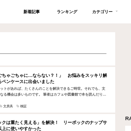
新着記事
ランキング
カテゴリー
ごちゃごちゃに…ならない？！」 お悩みをスッキリ解
るペンケースに出会いました
ットがあれば、たくさんのことを解決できるご時世。それでも、文
なる機会は多いものです。 筆者はカフェや図書館で本を読んだり調
が多く、付箋やメモ帳、筆記用具などをいつも持ち歩いていま…
文房具
検証
R
ックは重たく見える」を解決！ リーボックのナップサ
以上に使いやすかった