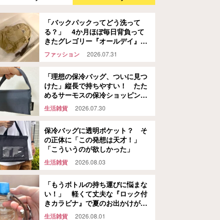
「バックパックってどう洗って
る？」 4か月ほぼ毎日背負って
きたグレゴリー『オールデイ』
を…
ファッション
2026.07.31
「理想の保冷バッグ、ついに見つ
けた」縦長で持ちやすい！ たた
めるサーモスの保冷ショッピング
バッグ
生活雑貨
2026.07.30
保冷バッグに透明ポケット？ そ
の正体に「この発想は天才！」
「こういうのが欲しかった」
生活雑貨
2026.08.03
「もうボトルの持ち運びに悩まな
い！」 軽くて丈夫な『ロック付
きカラビナ』で夏のお出かけが快
適になる
生活雑貨
2026.08.01