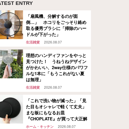
ATEST ENTRY
「扇風機、分解するのが面
倒…」 ホコリをごっそり絡め
取る優秀ブラシに「掃除のハー
ドルが下がった」
生活雑貨
2026.08.07
理想のハンディファンをやっと
見つけた！ うねうねデザイン
がかわいい、2way仕様のパワフ
ルな1本に「もうこれがない夏
は無理」
生活雑貨
2026.08.07
「これで洗い物が減った」「見
た目もオシャレで軽くて丈夫」
まな板にもなるお皿
『CHOPLATE』が買って大正解
ホーム・キッチン
2026.08.07