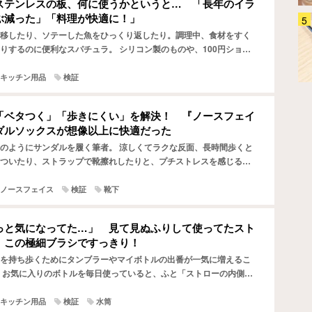
ステンレスの板、何に使うかというと… 「長年のイラ
ぶ減った」「料理が快適に！」
「全てのケーブルにつけたい」
移したり、ソテーした魚をひっくり返したり。調理中、食材をすく
HDMIの悩みを『カチッ』と解決
りするのに便利なスパチュラ。 シリコン製のものや、100円ショッ
するアイテムに「めっちゃラク」
さまざまなタイプが売られているのですが、最近筆者が見つ…
「劣化も防げそう」
家電
2026.08.04
キッチン用品
検証
「ベタつく」「歩きにくい」を解決！ 『ノースフェイ
ダルソックスが想像以上に快適だった
のようにサンダルを履く筆者。 涼しくてラクな反面、長時間歩くと
ついたり、ストラップで靴擦れしたりと、プチストレスを感じるこ
 「サンダルは素足で履くものだから仕方ない…」と思ってい…
ノースフェイス
検証
靴下
っと気になってた…」 見て見ぬふりして使ってたスト
、この極細ブラシですっきり！
を持ち歩くためにタンブラーやマイボトルの出番が一気に増えるこ
 お気に入りのボトルを毎日使っていると、ふと「ストローの内側、
いるのかな…」と衛生面が気になったことはありませんか。 …
キッチン用品
検証
水筒