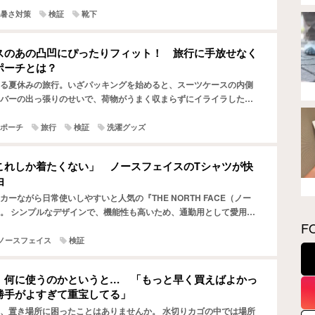
暑さ対策
検証
靴下
スのあの凸凹にぴったりフィット！ 旅行に手放せなく
ポーチとは？
る夏休みの旅行。いざパッキングを始めると、スーツケースの内側
バーの出っ張りのせいで、荷物がうまく収まらずにイライラした経
か。 あのデッドスペースを便利な収納スペースとして活用でき…
ポーチ
旅行
検証
洗濯グッズ
これしか着たくない」 ノースフェイスのTシャツが快
由
ーながら日常使いしやすいと人気の『THE NORTH FACE（ノー
。 シンプルなデザインで、機能性も高いため、通勤用として愛用し
F
ブランドです。 そんなノースフェイスにあって、…
ノースフェイス
検証
、何に使うのかというと… 「もっと早く買えばよかっ
勝手がよすぎて重宝してる」
、置き場所に困ったことはありませんか。 水切りカゴの中では場所