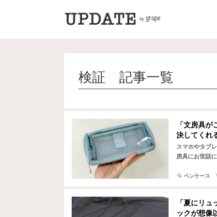
検証 記事一覧
「文房具が
決してくれ
スマホやタブレ
房具にお世話に
べ物をすること
ペンケース
「夏にリュ
ックが想像