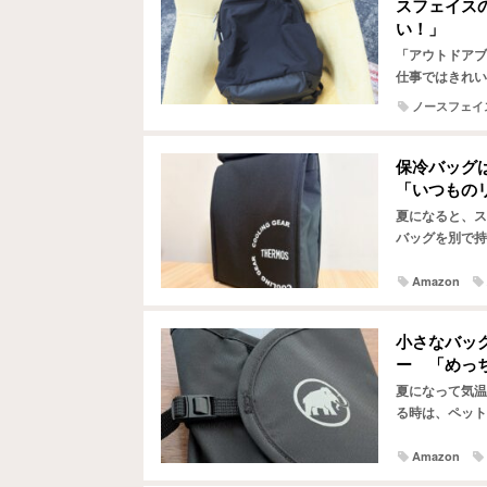
スフェイス
い！」
「アウトドアブ
仕事ではきれい
も、アウトドア
ノースフェイ
保冷バッグ
「いつもの
夏になると、ス
バッグを別で持
と感じたことは
Amazon
小さなバッ
ー 「めっ
夏になって気温
る時は、ペット
小さなバッグだ
Amazon