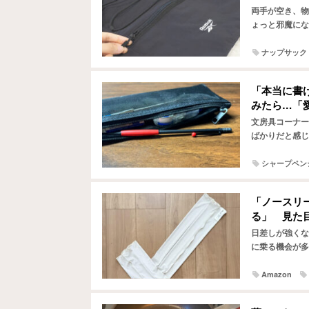
両手が空き、物
ょっと邪魔にな
う。 そんな人
ナップサック
「本当に書
みたら…「
文房具コーナー
ばかりだと感じ
のシャープペン
シャープペン
「ノースリ
る」 見た
日差しが強くな
に乗る機会が多
長袖を着るのは
Amazon