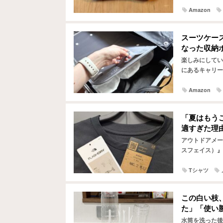
Amazon
スーツケー
なった収納
楽しみにしてい
にあるキャリー
験はありません
Amazon
「夏はもう
適すぎた理
アウトドアメーカ
スフェイス）』
ている人も多い
Tシャツ
この白い枝
た」「使い
水筒を洗った後