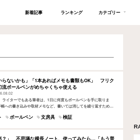
新着記事
ランキング
カテゴリー
いらないかも」「1本あればメモも書類もOK」 フリク
刀流ボールペンがめちゃくちゃ使える
6.08.02
、ライターでもある筆者は、1日に何度もボールペンを手に取りま
手帳への書き込みや取材メモなど、書いては消してを繰り返すため、
の『フリクションボール』を愛用。 一方で、子供の学校提出…
ト
ボールペン
文房具
検証
R
形？」 不思議な横長ノート、使ってみたら…「もう普