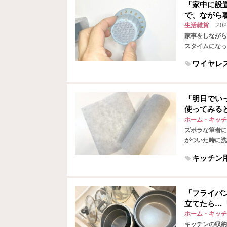
「家中に設
で、ながら
生活雑貨
202
家事をしながら
スタイムになっ
していることで
ワイヤレ
「明日でい
使ってみる
ホーム・キッチ
ズボラな筆者に
がついた時に洗
が目立ってきて
キッチン
「フライパ
立てたら…
ホーム・キッチ
キッチンの収納