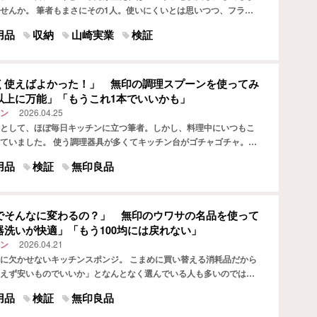
せんか。 筆者もまさにその1人。使いにくいとは思いつつ、フライ
に無造作に重ねて収納していました。 蓋だけは整理していた…
用品
収納
山崎実業
検証
く使えばよかった！」 無印の調理スプーンを使ってみ
以上に万能」「もうこれ1本でいいかも」
ン
2026.04.25
として、ほぼ毎日キッチンに立つ筆者。しかし、料理中にいつもこ
ていました。 使う調理器具が多くてキッチン台がゴチャゴチャ。洗
 炒める・混ぜる・すくうなど、調理工程ごとに道具を使い分…
用品
検証
無印良品
でそんなに変わるの？」 無印のウワサの名品を使って
器洗いが快適」「もう100均には戻れない」
ン
2026.04.21
に欠かせないキッチンスポンジ。 こまめに買い替える消耗品だから
えず安いものでいいか」となんとなく選んでいる人も多いのではな
 筆者もまさにその1人で、これまで特にこだわりもなく10…
用品
検証
無印良品