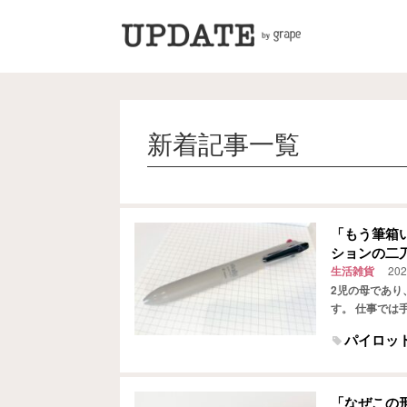
新着記事一覧
「もう筆箱
ションの二
生活雑貨
202
2児の母であり
す。 仕事では
『パイロット』
パイロッ
「なぜこの