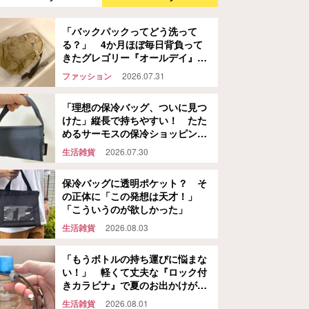
「バックパックってどう洗って
る？」 4か月ほぼ毎日背負って
きたグレゴリー『オールデイ』
を…
ファッション
2026.07.31
「理想の保冷バッグ、ついに見つ
けた」縦長で持ちやすい！ たた
めるサーモスの保冷ショッピング
バッグ
生活雑貨
2026.07.30
保冷バッグに透明ポケット？ そ
の正体に「この発想は天才！」
「こういうのが欲しかった」
生活雑貨
2026.08.03
「もうボトルの持ち運びに悩まな
い！」 軽くて丈夫な『ロック付
きカラビナ』で夏のお出かけが快
適になる
生活雑貨
2026.08.01