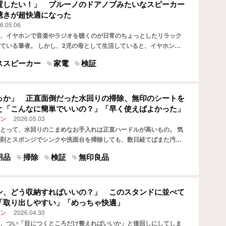
置したい！」 ブルーノのドアノブみたいなスピーカー
聴きが超快適になった
6.05.06
、イヤホンで音楽やラジオを聴くのが日常のちょっとしたリラック
ている筆者。 しかし、2児の母として生活していると、イヤホンを
子供たちの呼びかけに気づけない場面が意外と多くあります。…
ススピーカー
家電
検証
っか」 正直面倒だった水回りの掃除、無印のシートを
と「こんなに簡単でいいの？」「早く使えばよかった」
ン
2026.05.03
とって、水回りのこまめなお手入れは正直ハードルが高いもの。 気
剤とスポンジでシンクや洗面台を掃除しても、数日経てばまた汚れ
、まるで無限ループ…。 さらに水回りの掃除は、しっかり落…
用品
掃除
検証
無印良品
ン、どう収納すればいいの？」 このスタンドに並べて
「取り出しやすい」「めっちゃ快適」
ン
2026.04.30
、つい「目につくところだけ整えればいいか」と後回しにしてしま