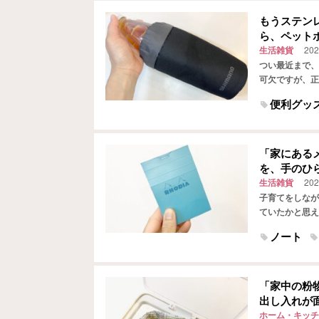
もうステン
ら、ペット
生活雑貨
202
つい最近まで、
可欠ですが、正
飲み物だけペッ
便利グッ
「家にある
を、手のひ
生活雑貨
202
子育てをしなが
ていたかと思え
と」など、プラ
ノート
「家中の粉
出し入れが
ホーム・キッチ