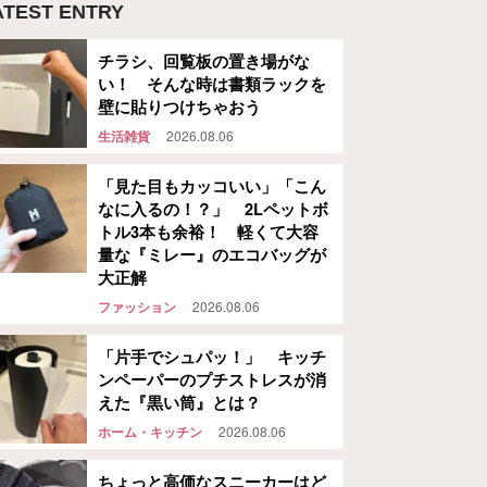
ATEST ENTRY
チラシ、回覧板の置き場がな
い！ そんな時は書類ラックを
壁に貼りつけちゃおう
生活雑貨
2026.08.06
「見た目もカッコいい」「こん
なに入るの！？」 2Lペットボ
トル3本も余裕！ 軽くて大容
量な『ミレー』のエコバッグが
大正解
ファッション
2026.08.06
「片手でシュパッ！」 キッチ
ンペーパーのプチストレスが消
えた『黒い筒』とは？
ホーム・キッチン
2026.08.06
ちょっと高価なスニーカーはど