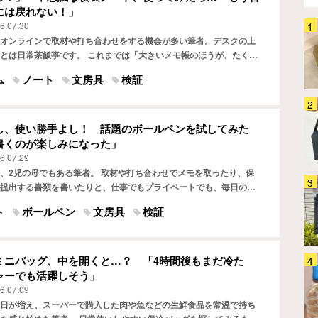
には戻れない！」
6.07.30
「全てのケーブルにつけたい」
オンラインで取材や打ち合わせをする機会が多い筆者。デスクの上
HDMIの悩みを『カチッ』と解決
とは日常茶飯事です。 これまでは「大きいメモ帳のほうが、たくさ
するアイテムに「めっちゃラク」
がいい！」と思い、A5サイズほどのノートを使っていました…
「劣化も防げそう」
家電
2026.08.04
ム
ノート
文房具
検証
保冷バッグに透明ポケット？ そ
の正体に「この発想は天才！」
し、使い勝手よし！ 話題のボールペンを試してみた
「こういうのが欲しかった」
書くのが楽しみになった」
生活雑貨
2026.08.03
6.07.29
、2児の母でもある筆者。 取材や打ち合わせでメモを取ったり、保
提出する書類を書いたりと、仕事でもプライベートでも、毎日のよ
生活感丸出しの蚊取り線香がおし
を使っています。 これまでは家にあるボールペンをなんとな…
ゃれに大変身！ この夏、蚊との
ト
ボールペン
文房具
検証
戦いはコレで制します！
生活雑貨
2026.08.04
ミニバッグ、中を開くと…？ 「4時間後もまだ冷た
「理想の保冷バッグ、ついに見つ
ャーでも活躍しそう」
けた」縦長で持ちやすい！ たた
6.07.09
めるサーモスの保冷ショッピング
日が増え、スーパーで購入した肉や魚などの生鮮食品を常温で持ち
バッグ
生活雑貨
2026.07.30