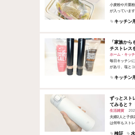
小麦粉や片栗粉
が入っています
焼くようになっ
キッチン
「家族から
チストレス
ホーム・キッチ
毎日キッチンに
があり、塩とコ
し、料理中に使
キッチン
ずっとスト
てみると？
生活雑貨
202
夫婦2人と子供
は何年もストレ
す。 本体を洗
検証