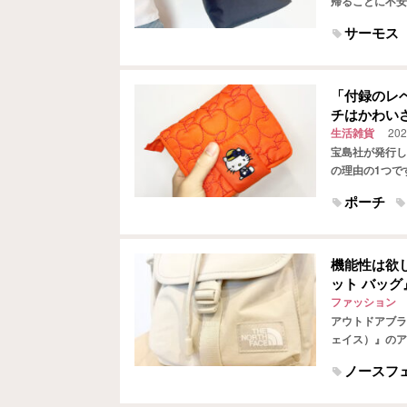
帰ることに不安
の、保冷力やサ
サーモス
「付録のレ
チはかわい
生活雑貨
202
宝島社が発行し
の理由の1つで
ルコラボアイテ
ポーチ
機能性は欲
ット バッ
ファッション
アウトドアブラン
ェイス）』のア
は少し悩みがあ
ノースフ