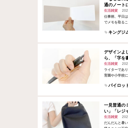
通のノート
生活雑貨
202
仕事柄、平日は
でメモを取るこ
ん書けてコスパ
キングジ
デザインよ
ら、「字を
生活雑貨
202
ライターであり
育園や小学校に
うにボールペン
パイロッ
一見普通の
い」「レジ
生活雑貨
202
だんだんと暑い