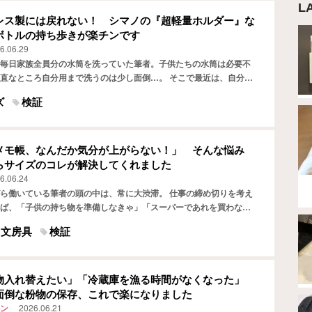
L
レス製には戻れない！ シマノの『超軽量ホルダー』な
ボトルの持ち歩きが楽チンです
6.06.29
毎日家族全員分の水筒を洗っていた筆者。子供たちの水筒は必要不
直なところ自分用まで洗うのは少し面倒…。 そこで最近は、自分の
トボトルにして、100円ショップのペットボトルホルダーを…
ズ
検証
メモ帳、なんだか気分が上がらない！」 そんな悩み
らサイズのコレが解決してくれました
6.06.24
ら働いている筆者の頭の中は、常に大渋滞。 仕事の締め切りを考え
ば、「子供の持ち物を準備しなきゃ」「スーパーであれを買わない
イベートのタスクも次々に浮かんできます。 そんな状態を整…
文房具
検証
物入れ替えたい」「冷蔵庫を漁る時間がなくなった」
面倒な粉物の保存、これで楽になりました
ン
2026.06.21