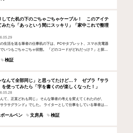
リしてた机の下のごちゃごちゃケーブル！ このアイテ
てみたら「あっという間にスッキリ」「家中これで整理
6.05.29
の生活を送る筆者の仕事机の下は、PCやタブレット、スマホ充電器
でいつもごちゃごちゃ状態。 「どのコードがどれだっけ？」と探す
で、外出時に充電器を持ち出そうとしても、絡まったケーブ…
検証
ンなんて全部同じ」と思ってたけど…？ ゼブラ『サラ
』を使ってみたら「字を書くのが楽しくなった！」
6.05.28
んて、正直どれも同じ」 そんな筆者の考えを変えてくれたのが、
サラサグランド』でした。 ライターとして仕事をしている筆者は、
ティングや取材時のメモなど、ボールペンを使う機会がかなり…
ボールペン
文房具
検証