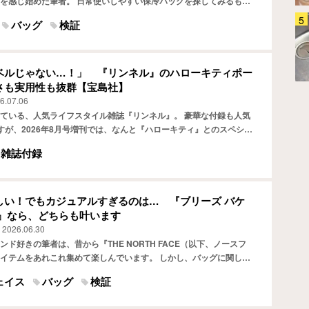
を感じ始めた筆者。 日常使いしやすい保冷バッグを探してみるもの
イズ感、デザインなどを複合的に見て「これだ！」と思えるも…
バッグ
検証
「バックパックってどう洗って
る？」 4か月ほぼ毎日背負って
きたグレゴリー『オールデイ』
を…
ファッション
2026.07.31
ベルじゃない…！」 『リンネル』のハローキティポー
さも実用性も抜群【宝島社】
6.07.06
ている、人気ライフスタイル雑誌『リンネル』。 豪華な付録も人気
すが、2026年8月号増刊では、なんと『ハローキティ』とのスペシャ
ムが実現しました！ 今回紹介するのは『麦わら帽子の…
雑誌付録
しい！でもカジュアルすぎるのは… 『ブリーズ バケ
グ』なら、どちらも叶います
2026.06.30
ド好きの筆者は、昔から『THE NORTH FACE（以下、ノースフ
イテムをあれこれ集めて楽しんでいます。 しかし、バッグに関して
りました。 機能性や耐久性を重視した『THE・…
ェイス
バッグ
検証