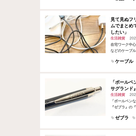
見て見ぬフ
ムでまとめ
したい」
生活雑貨
202
在宅ワーク中心
などのケーブル
こともしばしば
ケーブル
「ボールペ
サグランド
生活雑貨
202
「ボールペンな
『ゼブラ』の『
オンラインミー
ゼブラ