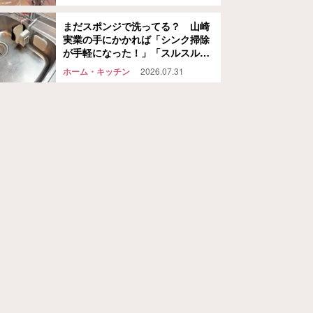
まだスポンジで洗ってる？ 山崎
実業の手にかかれば「シンク掃除
が手軽になった！」「スルスル洗
えて気持ちいい！」
ホーム・キッチン
2026.07.31