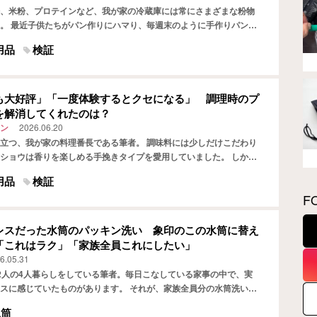
、米粉、プロテインなど、我が家の冷蔵庫には常にさまざまな粉物
。 最近子供たちがパン作りにハマり、毎週末のように手作りパンを
てから、筆者は強力粉の保存方法に頭を抱えていました。 チ…
用品
検証
も大好評」「一度体験するとクセになる」 調理時のプ
を解消してくれたのは？
ン
2026.06.20
立つ、我が家の料理番長である筆者。 調味料には少しだけこだわり
ショウは香りを楽しめる手挽きタイプを愛用していました。 しか
おうとすると両手がふさがるうえ、生肉や魚を触った後はミル…
用品
検証
F
レスだった水筒のパッキン洗い 象印のこの水筒に替え
「これはラク」「家族全員これにしたい」
6.05.31
2人の4人暮らしをしている筆者。毎日こなしている家事の中で、実
スに感じていたものがあります。 それが、家族全員分の水筒洗いで
うだけでも手間なのに、飲み口のパーツを分解し、細かなパ…
水筒